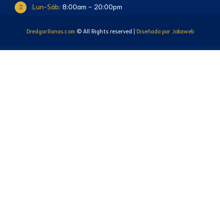
Lun-Sáb:
8:00am - 20:00pm
Dredgarllanos.com
© All Rights reserved |
Diseñado por Jokaweb